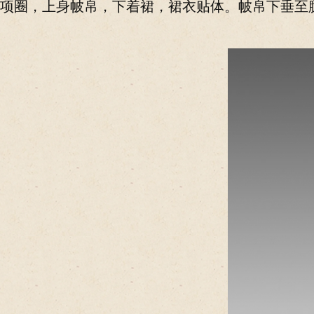
项圈，上身帔帛，下着裙，裙衣贴体。帔帛下垂至