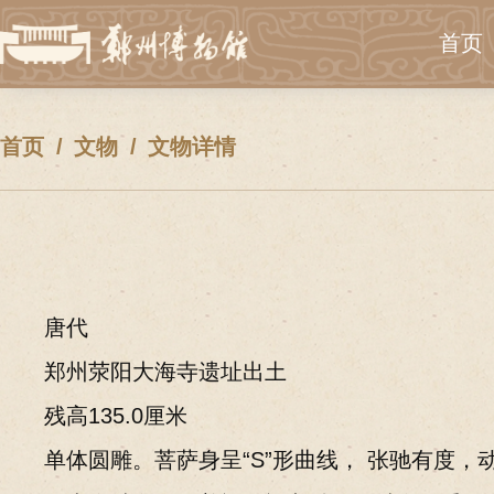
首页
首页
文物
文物详情
唐代
郑州荥阳大海寺遗址出土
残高135.0厘米
单体圆雕。菩萨身呈“S”形曲线， 张驰有度