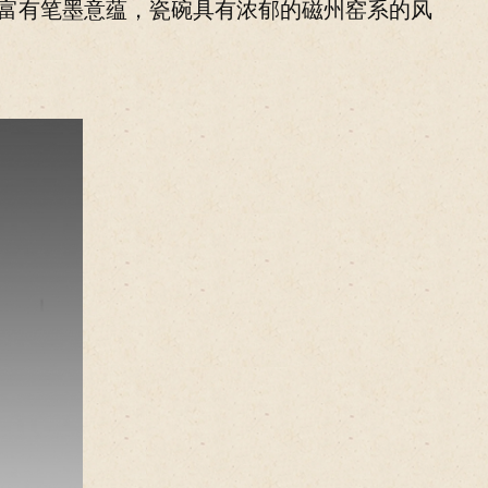
，富有笔墨意蕴，瓷碗具有浓郁的磁州窑系的风