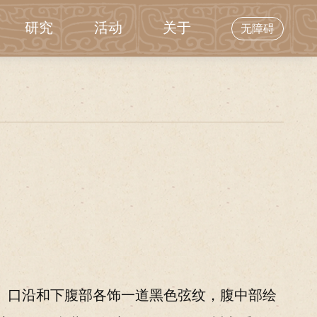
研究
活动
关于
无障碍
。口沿和下腹部各饰一道黑色弦纹，腹中部绘