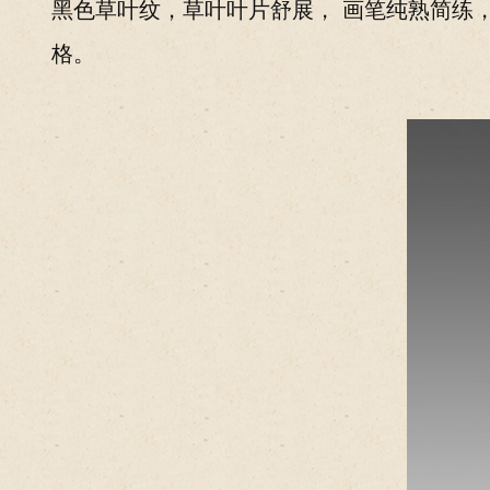
黑色草叶纹，草叶叶片舒展， 画笔纯熟简练
格。