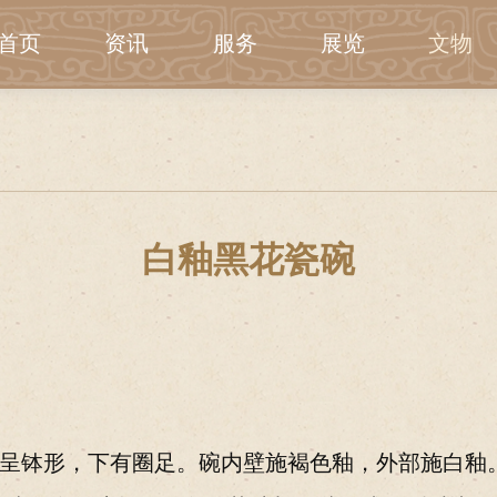
首页
资讯
服务
展览
文物
白釉黑花瓷碗
呈钵形，下有圈足。碗内壁施褐色釉，外部施白釉