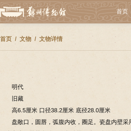
首页
首页
文物
文物详情
明代
旧藏
高6.5厘米 口径38.2厘米 底径28.0厘米
盘敞口，圆唇，弧腹内收，圈足。瓷盘内壁采