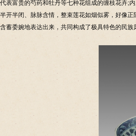
代表富贵的芍药和牡丹等七种花组成的缠枝花卉;内
半开半闭、脉脉含情，整束莲花如烟似雾，好像正
含蓄委婉地表达出来，共同构成了极具特色的民族