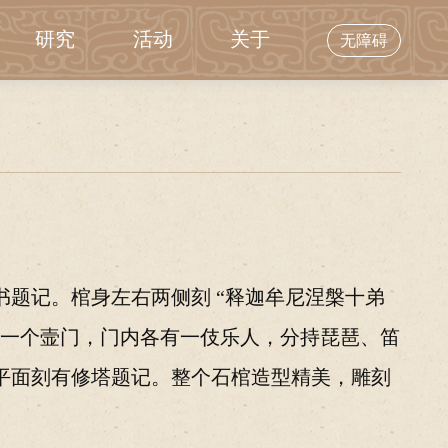
研究
活动
关于
无障碍
题记。棺身左右两侧刻 “释迦牟尼涅槃十弟
十一个壸门，门内各有一伎乐人，分持琵琶、笛
平面刻有修塔题记。整个石棺造型精美，雕刻