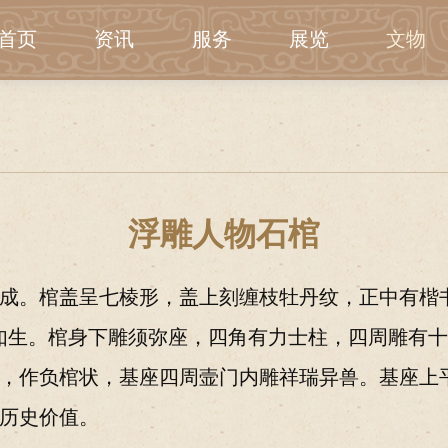
首页
资讯
服务
展览
文物
浮雕人物石棺
成。棺盖呈七棱形，盖上刻缠枝牡丹纹，正中有楷书
如生。棺身下雕须弥座，四角有力士柱，四周雕有
，作负棺状，基座四周壸门内雕祥瑞异兽。基座上
历史价值。