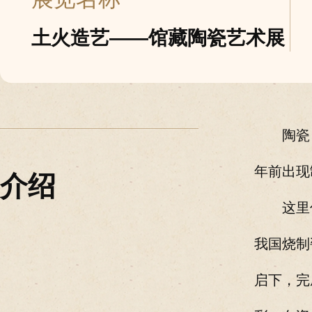
土火造艺——馆藏陶瓷艺术展
陶瓷
年前出现
介绍
这里
我国烧制
启下，完