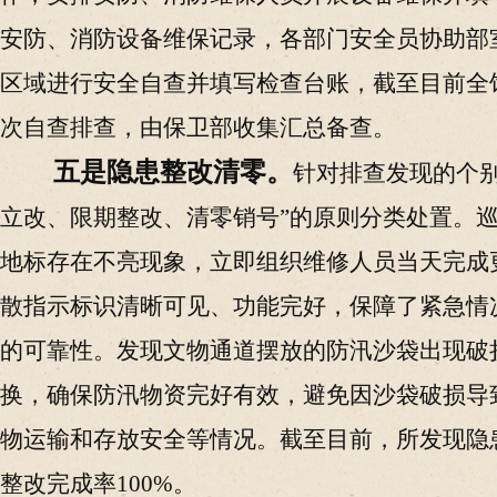
安防、消防设备维保记录，各部门安全员协助部
区域进行安全自查并填写检查台账，
截至目前
全
次自查排查，由保卫部收集汇总备查。
五是隐患整改清零。
针对排查发现的个
立改、限期整改、清零销号”的原则分类处置。
地标存在不亮现象
，
立即组织维修人员当天完成
散指示标识清晰可见、功能完好，保障了紧急情
的可靠性。发现文物通道摆放的防汛沙袋出现破
换，确保防汛物资完好有效，避免因沙袋破损导
物运输和存放安全等
情况
。截至目前，所发现隐
整改完成率
100%。