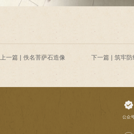
上一篇 |
佚名菩萨石造像
下一篇 |
筑牢防
州博物
月”专
练
公众