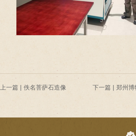
上一篇 |
佚名菩萨石造像
下一篇 |
郑州博
表率 
课堂成
先”表