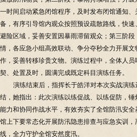
一时间启动紧急闭馆程序，及时发布闭馆通知、
备，有序引导馆内观众按照预设疏散路线，快速
避险区域，妥善安置因暴雨滞留观众；第三阶段
情，各应急小组高效联动、争分夺秒全力开展文
作，妥善转移珍贵文物。演练过程中，全体人员
契、处置及时，圆满完成既定科目演练任务。
演练结束后，指挥长于皓洋对本次实战演练
结，她指出：
此次演练以练促战、以练促防，
锤
能力和协同作战水平，
有效夯实了
全馆
防汛安全
馆上下要
常态化开展防汛隐患排查与应急实训，
线，
全力
守护
全馆
安然度汛。