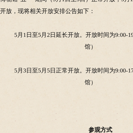
开放，现将相关开放安排公告如下：
5月1日至5月2日延长开放。开放时间为9:00-19:
馆）
5月3日至5月5日正常开放。开放时间为9:00-17:
馆）
参观方式