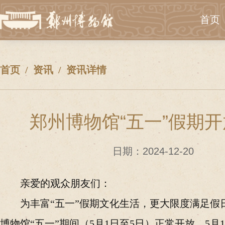
首页
首页
资讯
资讯详情
郑州博物馆“五一”假期
日期：2024-12-20
亲爱的观众朋友们：
为丰富“五一”假期文化生活，更大限度满足假
博物馆“五一”期间（5月1日至5日）正常开放，5月