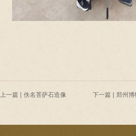
上一篇 |
佚名菩萨石造像
下一篇 |
郑州博
然遗产
影流光