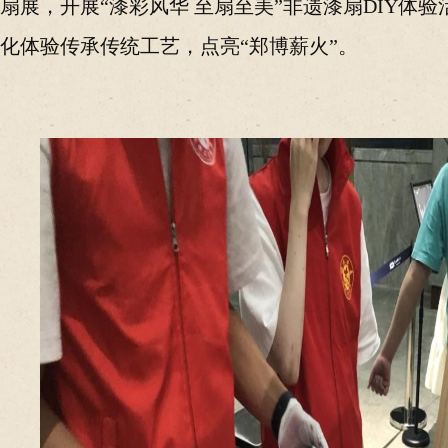
扇展，开展“漆彩风华 至扇至美”非遗漆扇DIY体
化体验传承传统工艺，点亮“郑博薪火”。