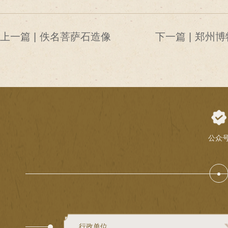
上一篇 |
佚名菩萨石造像
下一篇 |
郑州博
廉政教
公众
行政单位