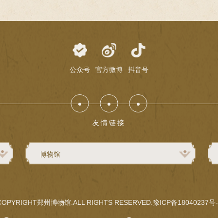
公众号
官方微博
抖音号
友情链接
博物馆
COPYRIGHT郑州博物馆.ALL RIGHTS RESERVED.豫ICP备18040237号-