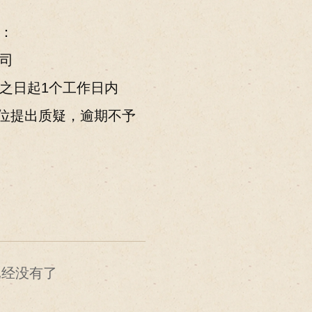
：
司
之日起1个工作日内
本单位提出质疑，逾期不予
已经没有了