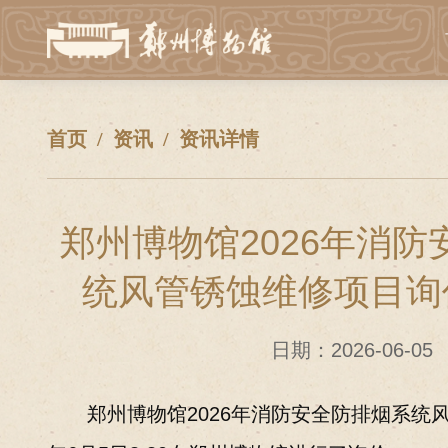
首页
资讯
资讯详情
郑州博物馆2026年消
统风管锈蚀维修项目询
日期：2026-06-05
郑州博物馆2026年消防安全防排烟系统风