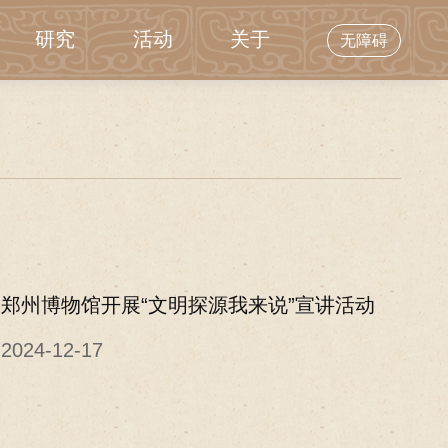
研究
活动
关于
无障碍
郑州博物馆开展“文明探源我来说”宣讲活动
2024-12-17