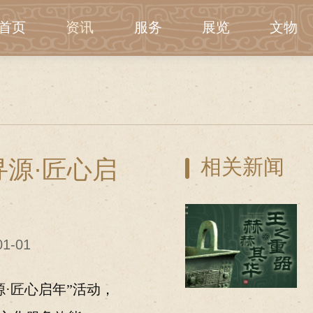
首页
资讯
服务
展览
文物
寻源·匠心启
相关新闻
1-01
源·匠心启年”活动，